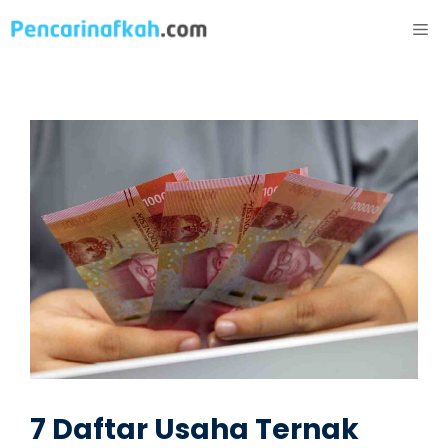
Langsung
ME
ke
isi
7 Daftar Usaha Ternak