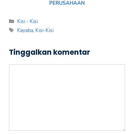
PERUSAHAAN
Kategori
Kisi - Kisi
Tag
Kayaba
,
Kisi-Kisi
Tinggalkan komentar
Komentar