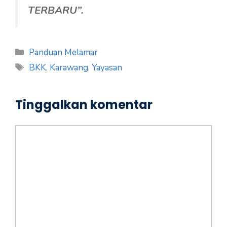
TERBARU”.
Kategori
Panduan Melamar
Tag
BKK
,
Karawang
,
Yayasan
Tinggalkan komentar
Komentar