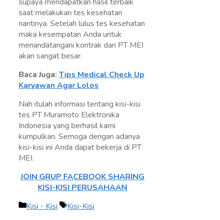
supaya mendapatkan hasil terbaik
saat melakukan tes kesehatan
nantinya. Setelah lulus tes kesehatan
maka kesempatan Anda untuk
menandatangani kontrak dari PT MEI
akan sangat besar.
Baca Juga:
Tips Medical Check Up
Karyawan Agar Lolos
Nah itulah informasi tentang kisi-kisi
tes PT Muramoto Elektronika
Indonesia yang berhasil kami
kumpulkan. Semoga dengan adanya
kisi-kisi ini Anda dapat bekerja di PT
MEI.
JOIN GRUP FACEBOOK SHARING
KISI-KISI PERUSAHAAN
Kategori
Tag
Kisi - Kisi
Kisi-Kisi