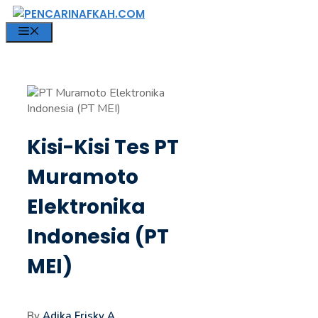
Langsung
ke
MENU
isi
Kisi-Kisi Tes PT
Muramoto
Elektronika
Indonesia (PT
MEI)
By
Adika Frisky A