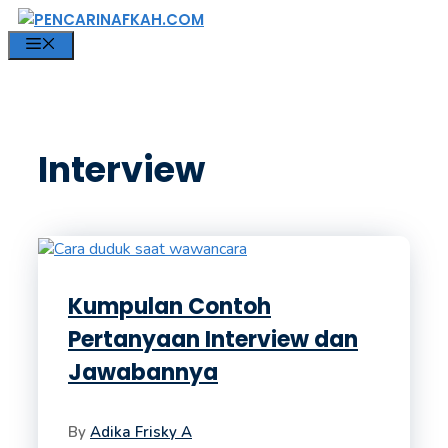
Langsung
ke
MENU
isi
Interview
Kumpulan Contoh
Pertanyaan Interview dan
Jawabannya
By
Adika Frisky A