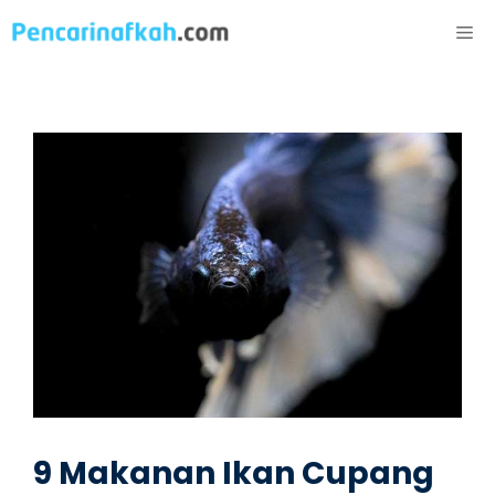
Langsung
ME
ke
isi
9 Makanan Ikan Cupang