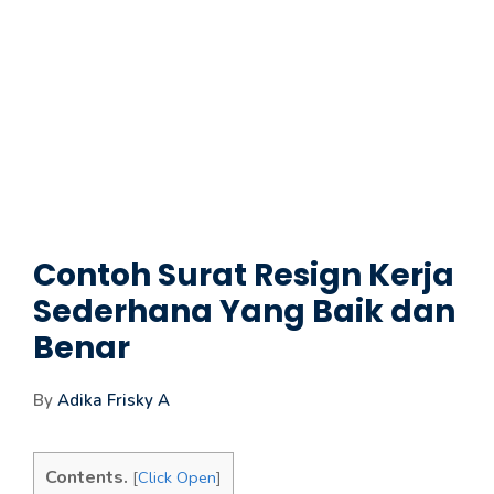
Contoh Surat Resign Kerja
Sederhana Yang Baik dan
Benar
By
Adika Frisky A
Contents.
[
Click Open
]