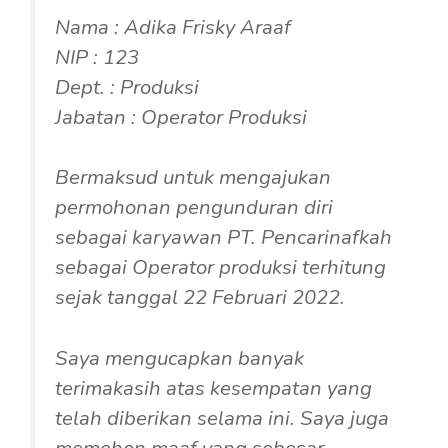
Nama : Adika Frisky Araaf
NIP : 123
Dept. : Produksi
Jabatan : Operator Produksi
Bermaksud untuk mengajukan
permohonan pengunduran diri
sebagai karyawan PT. Pencarinafkah
sebagai Operator produksi terhitung
sejak tanggal 22 Februari 2022.
Saya mengucapkan banyak
terimakasih atas kesempatan yang
telah diberikan selama ini. Saya juga