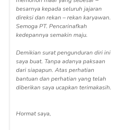
memohon maaf yang sebesar –
besarnya kepada seluruh jajaran
direksi dan rekan – rekan karyawan.
Semoga PT. Pencarinafkah
kedepannya semakin maju.
Demikian surat pengunduran diri ini
saya buat. Tanpa adanya paksaan
dari siapapun. Atas perhatian
bantuan dan perhatian yang telah
diberikan saya ucapkan terimakasih.
Hormat saya,