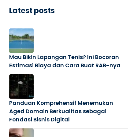
Latest posts
Mau Bikin Lapangan Tenis? Ini Bocoran
Estimasi Biaya dan Cara Buat RAB-nya
Panduan Komprehensif Menemukan
Aged Domain Berkualitas sebagai
Fondasi Bisnis Digital