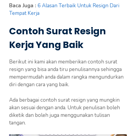
Baca Juga :
6 Alasan Terbaik Untuk Resign Dari
Tempat Kerja
Contoh Surat Resign
Kerja Yang Baik
Berikut ini kami akan memberikan contoh surat
resign yang bisa anda tiru penulisannya sehingga
mempermudah anda dalam rangka mengundurkan
diri dengan cara yang baik.
Ada berbagai contoh surat resign yang mungkin
akan sesuai dengan anda. Untuk penulisan boleh
diketik dan boleh juga menggunakan tulisan
tangan.