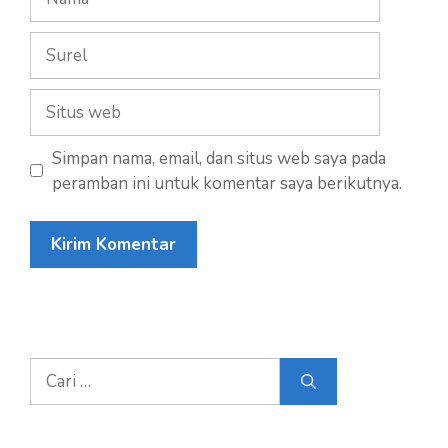
Surel
Situs
web
Simpan nama, email, dan situs web saya pada
peramban ini untuk komentar saya berikutnya.
Cari
untuk: