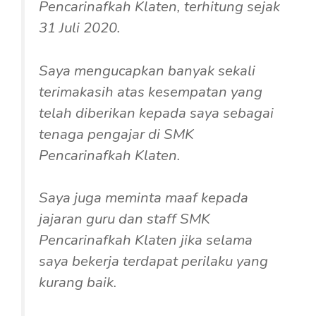
Pencarinafkah Klaten, terhitung sejak
31 Juli 2020.
Saya mengucapkan banyak sekali
terimakasih atas kesempatan yang
telah diberikan kepada saya sebagai
tenaga pengajar di SMK
Pencarinafkah Klaten.
Saya juga meminta maaf kepada
jajaran guru dan staff SMK
Pencarinafkah Klaten jika selama
saya bekerja terdapat perilaku yang
kurang baik.