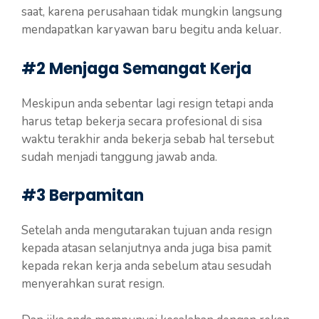
saat, karena perusahaan tidak mungkin langsung
mendapatkan karyawan baru begitu anda keluar.
#2 Menjaga Semangat Kerja
Meskipun anda sebentar lagi resign tetapi anda
harus tetap bekerja secara profesional di sisa
waktu terakhir anda bekerja sebab hal tersebut
sudah menjadi tanggung jawab anda.
#3 Berpamitan
Setelah anda mengutarakan tujuan anda resign
kepada atasan selanjutnya anda juga bisa pamit
kepada rekan kerja anda sebelum atau sesudah
menyerahkan surat resign.