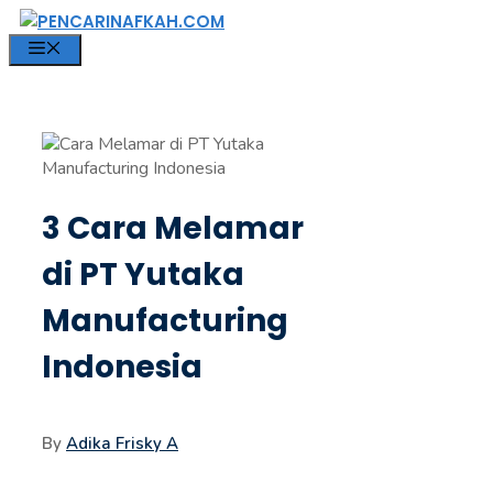
Langsung
ke
MENU
isi
3 Cara Melamar
di PT Yutaka
Manufacturing
Indonesia
By
Adika Frisky A