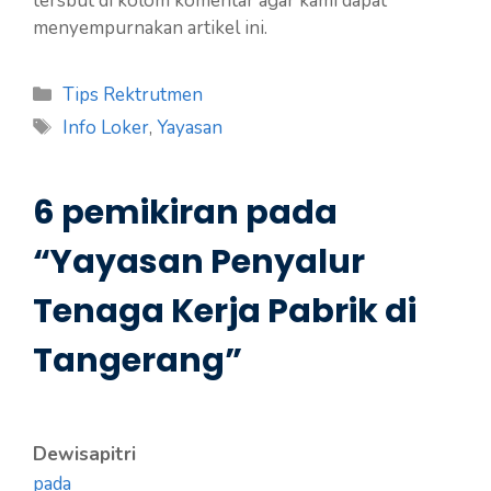
tersbut di kolom komentar agar kami dapat
menyempurnakan artikel ini.
Kategori
Tips Rektrutmen
Tag
Info Loker
,
Yayasan
6 pemikiran pada
“Yayasan Penyalur
Tenaga Kerja Pabrik di
Tangerang”
Dewisapitri
pada