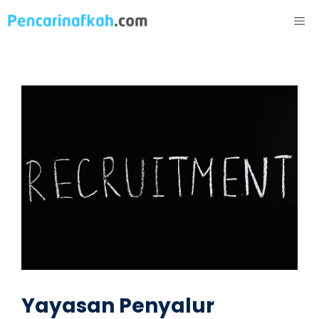
Langsung
ME
ke
isi
Yayasan Penyalur