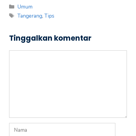
Kategori
Umum
Tag
Tangerang
,
Tips
Tinggalkan komentar
Komentar
Nama