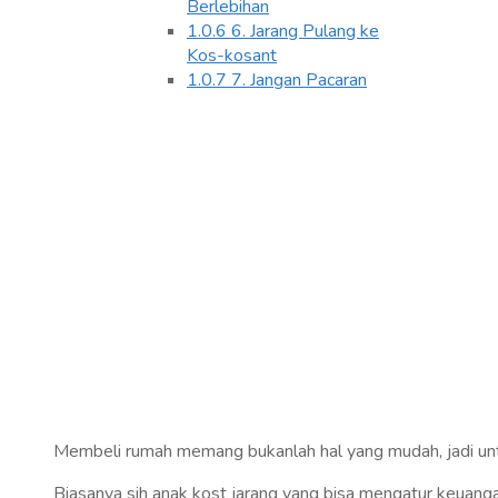
Berlebihan
1.0.6
6. Jarang Pulang ke
Kos-kosant
1.0.7
7. Jangan Pacaran
Membeli rumah memang bukanlah hal yang mudah, jadi untuk 
Biasanya sih anak kost jarang yang bisa mengatur keuanga