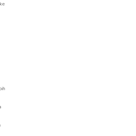
 ke
bih
a
a