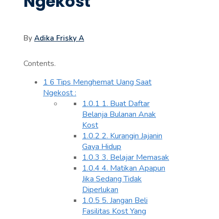
Ngekost
By
Adika Frisky A
Contents.
1
6 Tips Menghemat Uang Saat
Ngekost :
1.0.1
1. Buat Daftar
Belanja Bulanan Anak
Kost
1.0.2
2. Kurangin Jajanin
Gaya Hidup
1.0.3
3. Belajar Memasak
1.0.4
4. Matikan Apapun
Jika Sedang Tidak
Diperlukan
1.0.5
5. Jangan Beli
Fasilitas Kost Yang