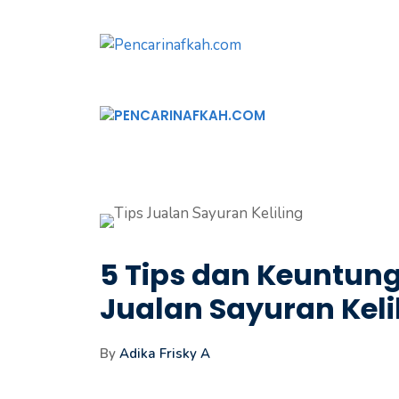
Langsung
ke
isi
5 Tips dan Keuntu
Jualan Sayuran Keli
By
Adika Frisky A