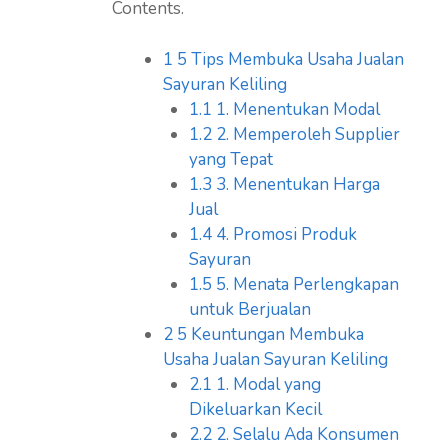
Contents.
1
5 Tips Membuka Usaha Jualan
Sayuran Keliling
1.1
1. Menentukan Modal
1.2
2. Memperoleh Supplier
yang Tepat
1.3
3. Menentukan Harga
Jual
1.4
4. Promosi Produk
Sayuran
1.5
5. Menata Perlengkapan
untuk Berjualan
2
5 Keuntungan Membuka
Usaha Jualan Sayuran Keliling
2.1
1. Modal yang
Dikeluarkan Kecil
2.2
2. Selalu Ada Konsumen