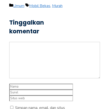
Kategori
Tag
Umum
Mobil Bekas
,
Murah
Tinggalkan
komentar
Komentar
Nama
Surel
Situs
web
Simpan nama, email, dan situs