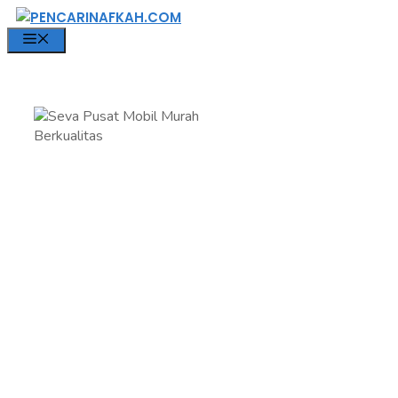
Langsung
ke
MENU
isi