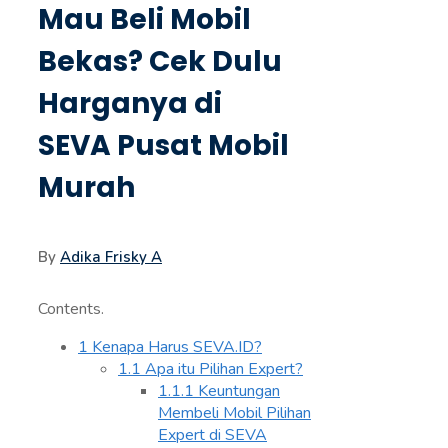
Mau Beli Mobil
Bekas? Cek Dulu
Harganya di
SEVA Pusat Mobil
Murah
By
Adika Frisky A
Contents.
1
Kenapa Harus SEVA.ID?
1.1
Apa itu Pilihan Expert?
1.1.1
Keuntungan
Membeli Mobil Pilihan
Expert di SEVA