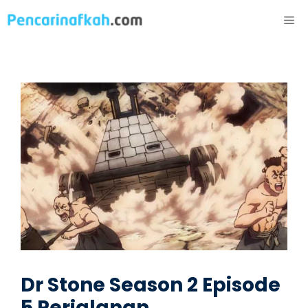
Langsung
ME
ke
isi
Dr Stone Season 2 Episode
5 Perjalanan