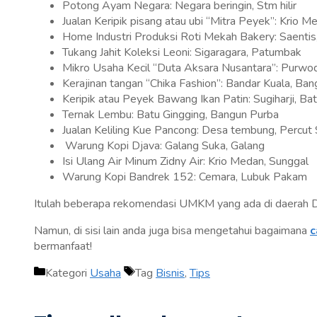
Potong Ayam Negara: Negara beringin, Stm hilir
Jualan Keripik pisang atau ubi “Mitra Peyek”: Krio M
Home Industri Produksi Roti Mekah Bakery: Saentis,
Tukang Jahit Koleksi Leoni: Sigaragara, Patumbak
Mikro Usaha Kecil “Duta Aksara Nusantara”: Purwod
Kerajinan tangan “Chika Fashion”: Bandar Kuala, Ba
Keripik atau Peyek Bawang Ikan Patin: Sugiharji, Ba
Ternak Lembu: Batu Gingging, Bangun Purba
Jualan Keliling Kue Pancong: Desa tembung, Percut 
Warung Kopi Djava: Galang Suka, Galang
Isi Ulang Air Minum Zidny Air: Krio Medan, Sunggal
Warung Kopi Bandrek 152: Cemara, Lubuk Pakam
Itulah beberapa rekomendasi UMKM yang ada di daerah Deli
Namun, di sisi lain anda juga bisa mengetahui bagaimana
c
bermanfaat!
Kategori
Usaha
Tag
Bisnis
,
Tips