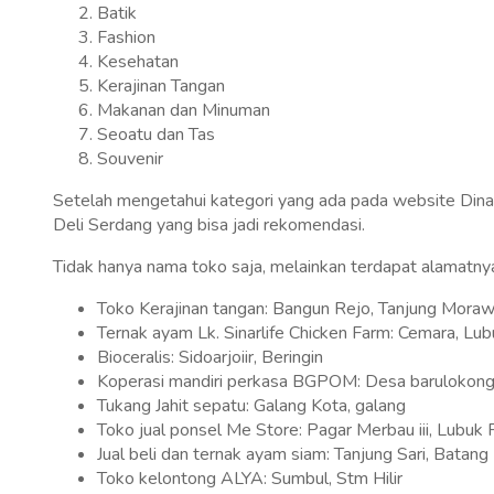
Batik
Fashion
Kesehatan
Kerajinan Tangan
Makanan dan Minuman
Seoatu dan Tas
Souvenir
Setelah mengetahui kategori yang ada pada website Din
Deli Serdang yang bisa jadi rekomendasi.
Tidak hanya nama toko saja, melainkan terdapat alamatny
Toko Kerajinan tangan: Bangun Rejo, Tanjung Mora
Ternak ayam Lk. Sinarlife Chicken Farm: Cemara, L
Bioceralis: Sidoarjoiir, Beringin
Koperasi mandiri perkasa BGPOM: Desa barulokong
Tukang Jahit sepatu: Galang Kota, galang
Toko jual ponsel Me Store: Pagar Merbau iii, Lubuk
Jual beli dan ternak ayam siam: Tanjung Sari, Batang
Toko kelontong ALYA: Sumbul, Stm Hilir