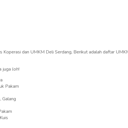
as Koperasi dan UMKM Deli Serdang, Berikut adalah daftar UMK
a juga
loh
!
wa
ubuk Pakam
, Galang
 Pakam
 Kuis