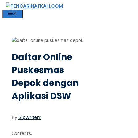
Langsung
ke
MENU
isi
Daftar Online
Puskesmas
Depok dengan
Aplikasi DSW
By
Sipwriterr
Contents.