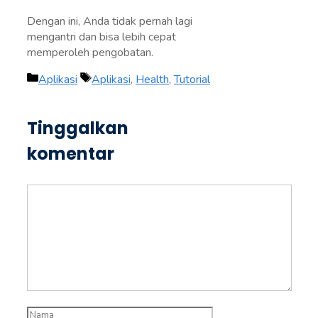
Dengan ini, Anda tidak pernah lagi
mengantri dan bisa lebih cepat
memperoleh pengobatan.
Kategori
Tag
Aplikasi
Aplikasi
,
Health
,
Tutorial
Tinggalkan
komentar
Komentar
Nama