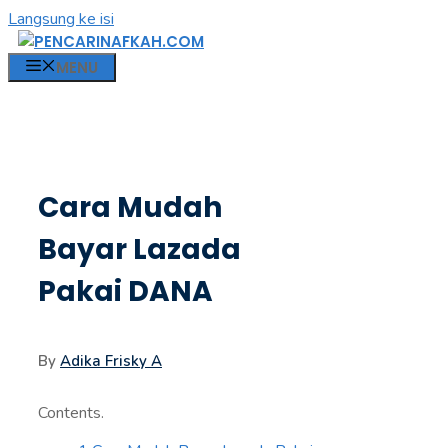
Langsung ke isi
MENU
Cara Mudah
Bayar Lazada
Pakai DANA
By
Adika Frisky A
Contents.