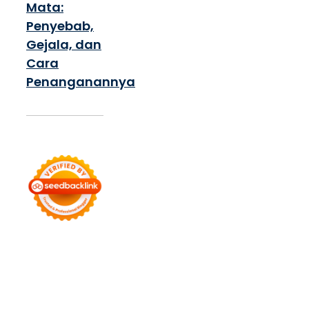
Mata:
Penyebab,
Gejala, dan
Cara
Penanganannya