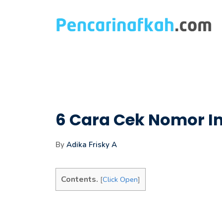
Langsung
ke
isi
6 Cara Cek Nomor I
By
Adika Frisky A
Contents.
[
Click Open
]