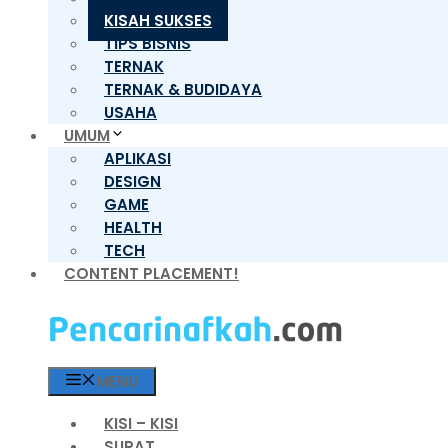
KISAH SUKSES
TIPS BISNIS
TERNAK
TERNAK & BUDIDAYA
USAHA
UMUM
APLIKASI
DESIGN
GAME
HEALTH
TECH
CONTENT PLACEMENT!
MENU
KISI – KISI
SURAT