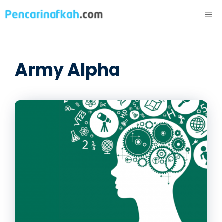
Langsung
ME
ke
isi
Army Alpha