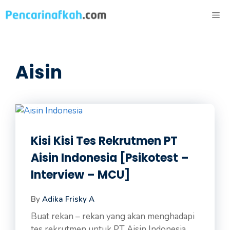
Langsung
ME
ke
isi
Aisin
Kisi Kisi Tes Rekrutmen PT
Aisin Indonesia [Psikotest –
Interview – MCU]
By
Adika Frisky A
Buat rekan – rekan yang akan menghadapi
tes rekrutmen untuk PT Aisin Indonesia