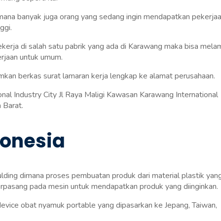
 mana banyak juga orang yang sedang ingin mendapatkan pekerjaa
ggi.
kerja di salah satu pabrik yang ada di Karawang maka bisa mela
erjaan untuk umum.
mkan berkas surat lamaran kerja lengkap ke alamat perusahaan.
l Industry City Jl Raya Maligi Kawasan Karawang International
 Barat.
donesia
ulding dimana proses pembuatan produk dari material plastik yan
erpasang pada mesin untuk mendapatkan produk yang diinginkan.
 device obat nyamuk portable yang dipasarkan ke Jepang, Taiwan,