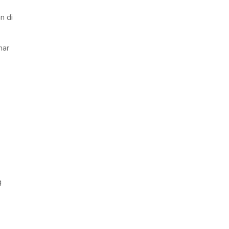
n di
mar
g