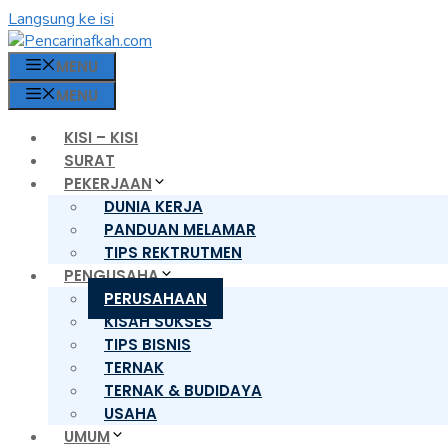
Langsung ke isi
MENU
MENU
KISI – KISI
SURAT
PEKERJAAN
DUNIA KERJA
PANDUAN MELAMAR
TIPS REKTRUTMEN
PENGUSAHA
PERUSAHAAN
KISAH SUKSES
TIPS BISNIS
TERNAK
TERNAK & BUDIDAYA
USAHA
UMUM