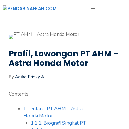
Langsung
MENU
ke
isi
Profil, Lowongan PT AHM –
Astra Honda Motor
By
Adika Frisky A
Contents.
1
Tentang PT AHM – Astra
Honda Motor
1.1
1. Biografi Singkat PT