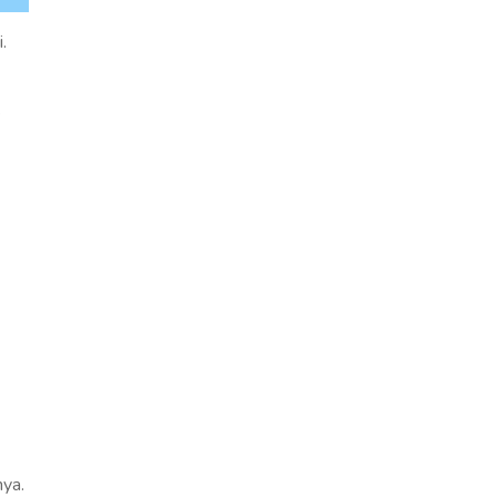
.
k
ya.