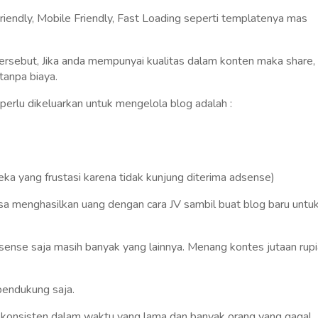
riendly, Mobile Friendly, Fast Loading seperti templatenya mas
ersebut, Jika anda mempunyai kualitas dalam konten maka share,
tanpa biaya.
perlu dikeluarkan untuk mengelola blog adalah :
ka yang frustasi karena tidak kunjung diterima adsense)
sa menghasilkan uang dengan cara JV sambil buat blog baru untu
sense saja masih banyak yang lainnya. Menang kontes jutaan rup
pendukung saja.
 konsisten dalam waktu yang lama dan banyak orang yang gagal