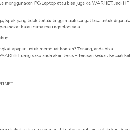
gnya menggunakan PC/Laptop atau bisa juga ke WARNET. Jadi HP
a, Spek yang tidak terlalu tinggi masih sangat bisa untuk digunak
 perangkat kalau cuma mau ngeblog saja.
ukup.
ngkat apapun untuk membuat konten? Tenang, anda bisa
WARNET uang saku anda akan terus – terusan keluar. Kecuali ka
ERNET
.
umum dilakukan karena membuat konten masih bisa dilakukan den