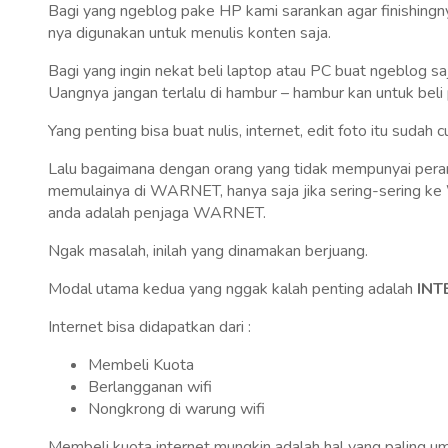
Bagi yang ngeblog pake HP kami sarankan agar finishin
nya digunakan untuk menulis konten saja.
Bagi yang ingin nekat beli laptop atau PC buat ngeblog saj
Uangnya jangan terlalu di hambur – hambur kan untuk beli
Yang penting bisa buat nulis, internet, edit foto itu sudah c
Lalu bagaimana dengan orang yang tidak mempunyai pera
memulainya di WARNET, hanya saja jika sering-sering ke 
anda adalah penjaga WARNET.
Ngak masalah, inilah yang dinamakan berjuang.
Modal utama kedua yang nggak kalah penting adalah
INT
Internet bisa didapatkan dari :
Membeli Kuota
Berlangganan wifi
Nongkrong di warung wifi
Membeli kuota internet mungkin adalah hal yang paling 