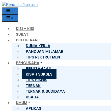
Langsung
ke
MENU
isi
MENU
KISI – KISI
SURAT
PEKERJAAN
DUNIA KERJA
PANDUAN MELAMAR
TIPS REKTRUTMEN
PENGUSAHA
PERUSAHAAN
KISAH SUKSES
TIPS BISNIS
TERNAK
TERNAK & BUDIDAYA
USAHA
UMUM
APLIKASI