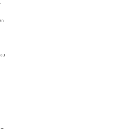
-
an.
lau
gan