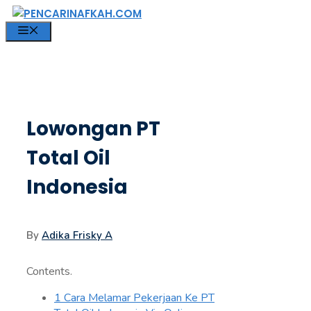
Langsung
ke
MENU
isi
Lowongan PT
Total Oil
Indonesia
By
Adika Frisky A
Contents.
1
Cara Melamar Pekerjaan Ke PT