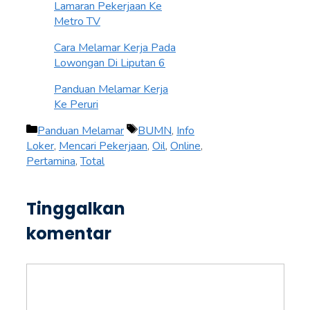
Lamaran Pekerjaan Ke
Metro TV
Cara Melamar Kerja Pada
Lowongan Di Liputan 6
Panduan Melamar Kerja
Ke Peruri
Kategori
Tag
Panduan Melamar
BUMN
,
Info
Loker
,
Mencari Pekerjaan
,
Oil
,
Online
,
Pertamina
,
Total
Tinggalkan
komentar
Komentar