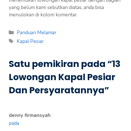
menemukan lowongan kapal pesiar dengan bagian
yang belum kami sebutkan diatas, anda bisa
menuliskan di kolom komentar.
Kategori
Panduan Melamar
Tag
Kapal Pesiar
Satu pemikiran pada “13
Lowongan Kapal Pesiar
Dan Persyaratannya”
denny firmansyah
pada