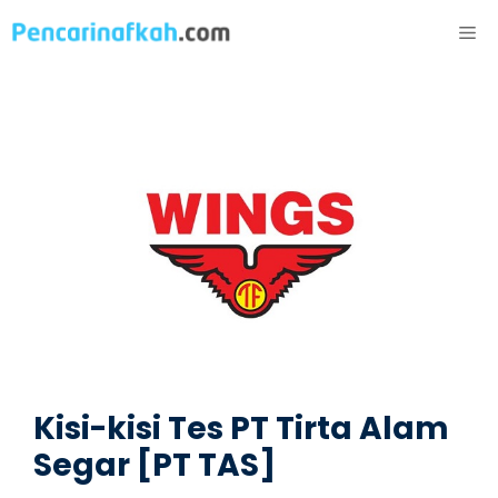
Langsung
ME
ke
isi
Kisi-kisi Tes PT Tirta Alam
Segar [PT TAS]