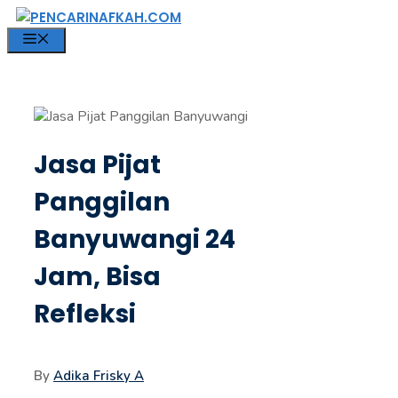
Langsung
ke
MENU
isi
Jasa Pijat
Panggilan
Banyuwangi 24
Jam, Bisa
Refleksi
By
Adika Frisky A