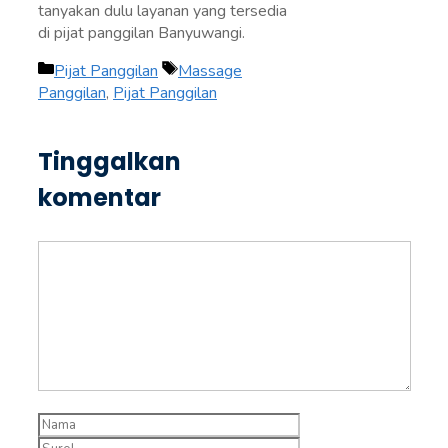
tanyakan dulu layanan yang tersedia
di pijat panggilan Banyuwangi.
Kategori
Tag
Pijat Panggilan
Massage
Panggilan
,
Pijat Panggilan
Tinggalkan
komentar
Komentar
Nama
Surel