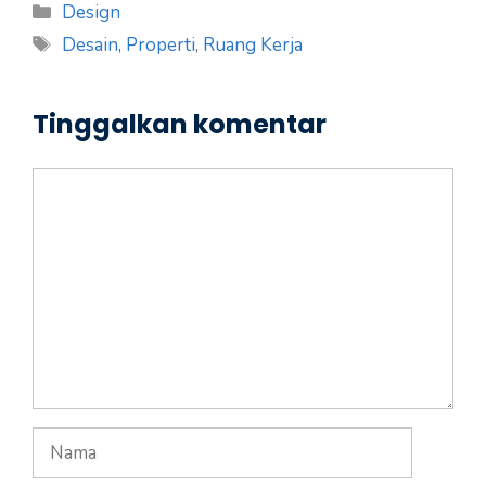
Kategori
Design
Tag
Desain
,
Properti
,
Ruang Kerja
Tinggalkan komentar
Komentar
Nama