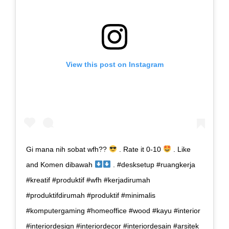
View this post on Instagram
Gi mana nih sobat wfh??
. Rate it 0-10
. Like
and Komen dibawah
. #desksetup #ruangkerja
#kreatif #produktif #wfh #kerjadirumah
#produktifdirumah #produktif #minimalis
#komputergaming #homeoffice #wood #kayu #interior
#interiordesign #interiordecor #interiordesain #arsitek