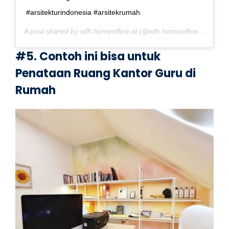
#arsitekturindonesia #arsitekrumah
A post shared by wfh.homeoffice.id (@wfh.homeoffice.id) on
Ju
#5. Contoh ini bisa untuk
Penataan Ruang Kantor Guru di
Rumah