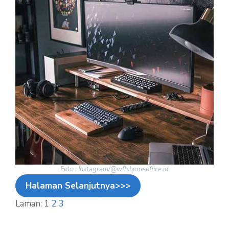
Foto : Instagram/@wfh.homeoffice.id
Halaman Selanjutnya>>>
Laman:
1
2
3