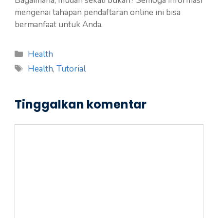
Bagaimana, mudah sekali bukan? Semoga informasi
mengenai tahapan pendaftaran online ini bisa
bermanfaat untuk Anda.
Kategori
Health
Tag
Health
,
Tutorial
Tinggalkan komentar
Komentar