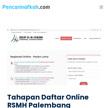
Langsung
ME
ke
isi
Tahapan Daftar Online
RSMH Palembang