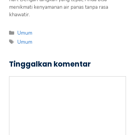
menikmati kenyamanan air panas tanpa rasa
khawatir.
Kategori
Umum
Tag
Umum
Tinggalkan komentar
Komentar