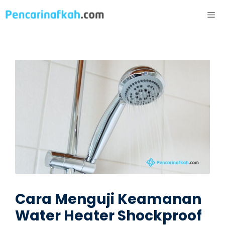
Langsung
ME
ke
isi
Cara Menguji Keamanan
Water Heater Shockproof