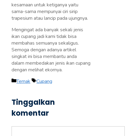
kesamaan untuk ketiganya yaitu
sama-sama mempunyai ciri sirip
trapesium atau lancip pada ujungnya.
Mengingat ada banyak sekali jenis
ikan cupang jadi kami tidak bisa
membahas semuanya sekaligus.
Semoga dengan adanya artikel
singkat ini bisa membantu anda
dalam membedakan jenis ikan cupang
dengan melihat ekornya.
Kategori
Tag
Ternak
Cupang
Tinggalkan
komentar
Komentar