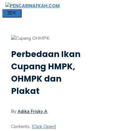
Langsung
ke
MENU
isi
Perbedaan Ikan
Cupang HMPK,
OHMPK dan
Plakat
By
Adika Frisky A
Contents.
[
Click Open
]